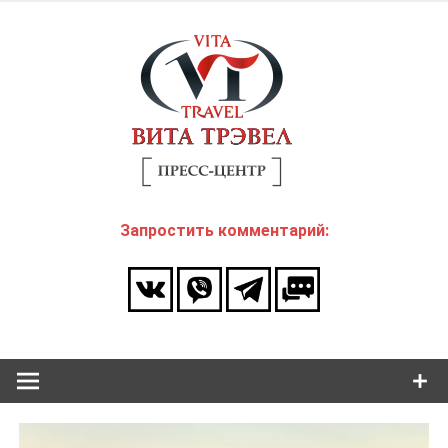
Skip
to
Пресс
content
центр
ВИТА
Анализ и эксклюзивне комментарии на важнейшие
Трэвел
события в сфере туризма.
Запростить комментарий: