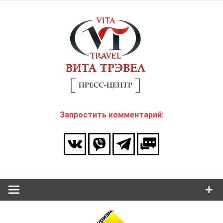
Skip
to
Пресс
content
центр
ВИТА
Анализ и эксклюзивне комментарии на важнейшие
Трэвел
события в сфере туризма.
Запростить комментарий: